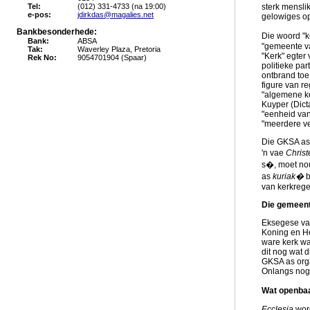
Tel:
(012) 331-4733 (na 19:00)
sterk mensli
e-pos:
jdirkdas@magalies.net
gelowiges op
Bankbesonderhede:
Die woord "k
Bank:
ABSA
"gemeente va
Tak:
Waverley Plaza, Pretoria
"Kerk" egter
Rek No:
9054701904 (Spaar)
politieke par
ontbrand toe
figure van r
"algemene ke
Kuyper (Dicta
"eenheid van
"meerdere ve
Die GKSA as 
'n vae
Chris
s�, moet nou
as
kuriak�
b
van kerkrege
Die gemeent
Eksegese v
Koning en He
ware kerk wa
dit nog wat 
GKSA as orga
Onlangs nog 
Wat openbaa
Ecclesia
word