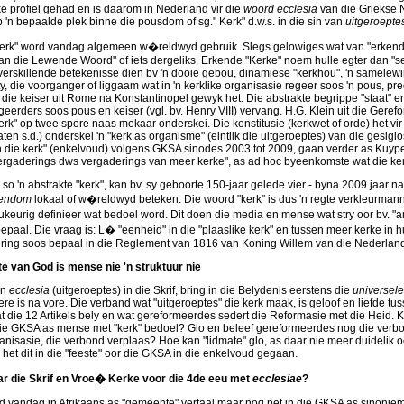
ke profiel gehad en is daarom in Nederland vir die
woord ecclesia
van die Griekse N
 'n bepaalde plek binne die pousdom of sg." Kerk" d.w.s. in die sin van
uitgeroepte
erk" word vandag algemeen w�reldwyd gebruik. Slegs gelowiges wat van "erkende
n die Lewende Woord" of iets dergeliks. Erkende "Kerke" noem hulle egter dan "s
 verskillende betekenisse dien bv 'n dooie gebou, dinamiese "kerkhou", 'n samelew
ty, die voorganger of liggaam wat in 'n kerklike organisasie regeer soos 'n pous, pre
 die keiser uit Rome na Konstantinopel gewyk het. Die abstrakte begrippe "staat" en
egeerders soos pous en keiser (vgl. bv. Henry VIII) vervang. H.G. Klein uit die Ge
rk" op twee spore naas mekaar onderskei. Die konstitusie (kerkwet of orde) het vir
ten s.d.) onderskei 'n "kerk as organisme" (eintlik die uitgeroeptes) van die gesiglo
 die kerk" (enkelvoud) volgens GKSA sinodes 2003 tot 2009, gaan verder as Kuyper. K
rgaderings dws vergaderings van meer kerke", as ad hoc byeenkomste wat die ker
so 'n abstrakte "kerk", kan bv. sy geboorte 150-jaar gelede vier - byna 2009 jaar n
tendom
lokaal of w�reldwyd beteken. Die woord "kerk" is dus 'n regte verkleurmann
keurig definieer wat bedoel word. Dit doen die media en mense wat stry oor bv. "am
epaal. Die vraag is: L� "eenheid" in die "plaaslike kerk" en tussen meer kerke in hul 
ring soos bepaal in die Reglement van 1816 van Koning Willem van die Nederland
e van God is mense nie 'n struktuur nie
an
ecclesia
(uitgeroeptes) in die Skrif, bring in die Belydenis eerstens die
universele
re is na vore. Die verband wat "uitgeroeptes" die kerk maak, is geloof en liefde tu
t die 12 Artikels bely en wat gereformeerdes sedert die Reformasie met die Heid. K
die GKSA as mense met "kerk" bedoel? Glo en beleef gereformeerdes nog die verb
nisasie, die verbond verplaas? Hoe kan "lidmate" glo, as daar nie meer duidelik o
het dit in die "feeste" oor die GKSA in die enkelvoud gegaan.
r die Skrif en Vroe� Kerke voor die 4de eeu met
ecclesiae
?
 vandag in Afrikaans as "gemeente" vertaal maar nog net in die GKSA as sinoniem v