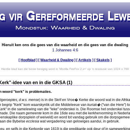
Hieruit ken ons die gees van die waarheid en die gees van die dwaling
1 Johannes 4:6
[
Hoofblad
] [
Waarheid & Dwaling
] [
Artikels
]
[
Skakels
]
Hierdie blad kan die beste besigtig word in 'Mozilla FireFox 2.x+' op 'n resolusie van 1024 x 768
Kerk"-idee van en in die GKSA (1)
n woord "kerk" is problematies.
itgeroeptes, d.w.s. mense
) is in die Skrif en Vroe� Kerke die woord wat in die Afri
Die begrip "Kerk" kom waarskynlik uit die Middeleeue van
kuriak�
("van die Here") t
 Kerk" in die samelewing van die "leke" onderskei is. Die Roomse het onderskei tusse
enade. Die naam
gemeente
kom in die 16de eeu met die kerkhervorming in Nederla
nskaplike dorpsplein of weiveld) en word tot vandag gebruik om die dorpsgemeen
 aan die Bybelse
ecclesia
wat vergadering van gelowiges aandui, in gebruik.
eeu, en selfs in die Kerkorde van 1619 is die predikante ook deur of in samewerki