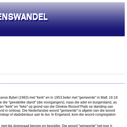
kaanse Bybel (1983) met "kerk" en in 1953 beter met "gemeente" in Matt. 16:18
oe die "geestelike stand" (die voorgangers), naas die adel en burgerstand, as
n "kerk" en "leke" op grond van die Griekse filosoof Plato se skeiding van
nd in omloop. Die Nederlandse woord "gemeente" is afgelei van die woord
skap of stadsbestuur aan te dui. In Engeland, kom die woord
congregation
ng met die dorpsraad beroep en besoldig. Die woord "gemeente" het nog 'n