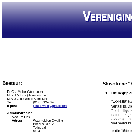
Bestuur:
Skisofrene "
Dr G J Meijer (Voorsitter)
1.
Die begrip e
Mev J M Das (Administrasie)
Mev J C de Wind (Sekretaris)
"Ekklesia" (
u
Tel:
(012) 332-4676
e-pos:
jokedewind@gmail.com
vertaal is. 
"die heilige
Administrasie:
natuur en g
Mev JM Das
meent
(gemee
Adres:
Waarheid en Dwaling
wat nader is
Posbus 31712
Totiusdal
In die 16de 
0134