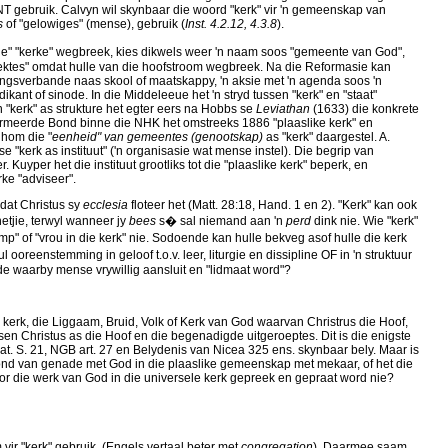
T gebruik. Calvyn wil skynbaar die woord "kerk" vir 'n gemeenskap van
s
of "gelowiges" (mense), gebruik (
Inst. 4.2.12, 4.3.8
).
" "kerke" wegbreek, kies dikwels weer 'n naam soos "gemeente van God",
ektes" omdat hulle van die hoofstroom wegbreek. Na die Reformasie kan
ingsverbande naas skool of maatskappy, 'n aksie met 'n agenda soos 'n
dikant of sinode. In die Middeleeue het 'n stryd tussen "kerk" en "staat"
 "kerk" as strukture het egter eers na Hobbs se
Leviathan
(1633) die konkrete
reformeerde Bond binne die NHK het omstreeks 1886 "plaaslike kerk" en
 hom die "
eenheid" van gemeentes (genootskap)
as "kerk" daargestel. A.
se "kerk as instituut" ('n organisasie wat mense instel). Die begrip van
uyper het die instituut grootliks tot die "plaaslike kerk" beperk, en
ke "adviseer".
adat Christus sy
ecclesia
floteer het (Matt. 28:18, Hand. 1 en 2). "Kerk" kan ook
etjie, terwyl wanneer jy
bees
s� sal niemand aan 'n
perd
dink nie. Wie "kerk"
p" of "vrou in die kerk" nie. Sodoende kan hulle bekveg asof hulle die kerk
ooreenstemming in geloof t.o.v. leer, liturgie en dissipline OF in 'n struktuur
e waarby mense vrywillig aansluit en "lidmaat word"?
kerk, die Liggaam, Bruid, Volk of Kerk van God waarvan Christrus die Hoof,
ssen Christus as die Hoof en die begenadigde uitgeroeptes. Dit is die enigste
at. S. 21, NGB art. 27 en Belydenis van Nicea 325 ens. skynbaar bely. Maar is
ond van genade met God in die plaaslike gemeenskap met mekaar, of het die
or die werk van God in die universele kerk gepreek en gepraat word nie?
ir "kerk" gebruik. (Engels vertaal beter met
congregation
). Daarmee saam