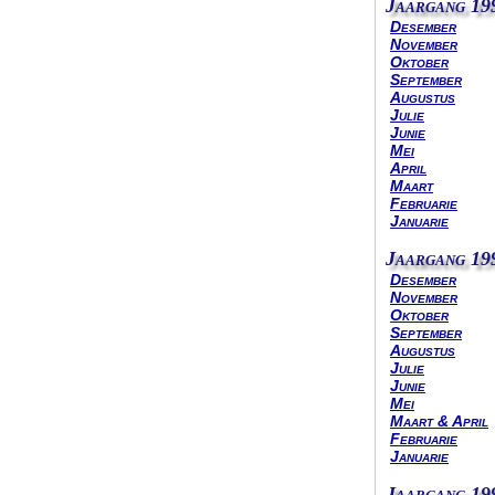
Jaargang 19
Desember
November
Oktober
September
Augustus
Julie
Junie
Mei
April
Maart
Februarie
Januarie
Jaargang 19
Desember
November
Oktober
September
Augustus
Julie
Junie
Mei
Maart & April
Februarie
Januarie
Jaargang 19