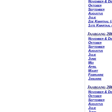
November & D
Oktober
September
Augustus
Julie
2de Kwartaal (
1ste Kwartaal 
Jaargang 20
November & D
Oktober
September
Augustus
Julie
Junie
Mei
April
Maart
Februarie
Januarie
Jaargang 20
November & D
Oktober
September
Augustus
Julie
Junie