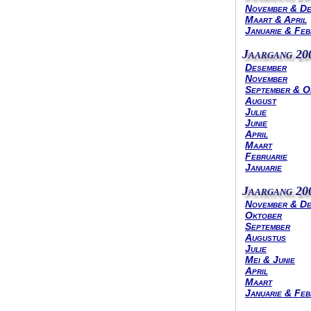
November & D
Maart & April
Januarie & Feb
Jaargang 20
Desember
November
September & O
August
Julie
Junie
April
Maart
Februarie
Januarie
Jaargang 20
November & D
Oktober
September
Augustus
Julie
Mei & Junie
April
Maart
Januarie & Feb