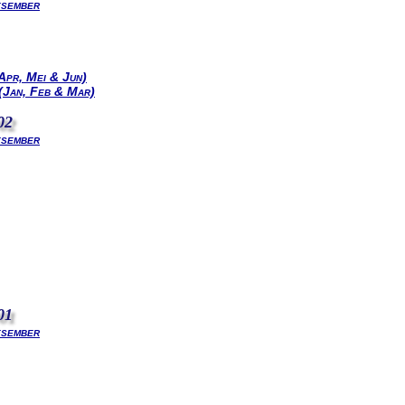
esember
Apr, Mei & Jun)
(Jan, Feb & Mar)
02
esember
01
esember