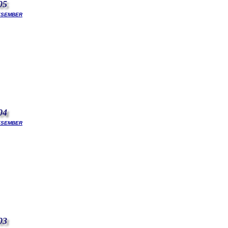
05
esember
04
esember
03