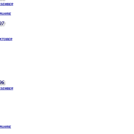
esember
ruarie
07
ktober
06
esember
ruarie