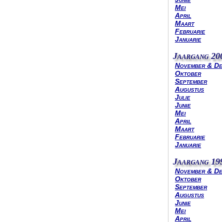
Mei
April
Maart
Februarie
Januarie
Jaargang 20
November & D
Oktober
September
Augustus
Julie
Junie
Mei
April
Maart
Februarie
Januarie
Jaargang 19
November & D
Oktober
September
Augustus
Junie
Mei
April