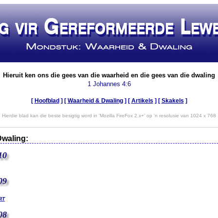
Hieruit ken ons die gees van die waarheid en die gees van die dwaling
1 Johannes 4:6
[
Hoofblad
] [
Waarheid & Dwaling
] [
Artikels
]
[
Skakels
]
Hierdie blad kan die beste besigtig word in 'Mozilla FireFox 2.x+' op 'n resolusie van 1024 x 768
Dwaling:
10
09
rt
08