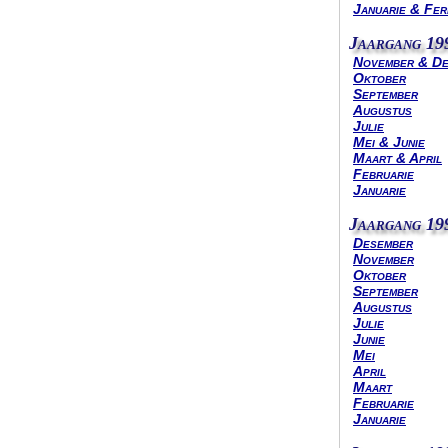
Januarie & Fer
Jaargang 19
November & D
Oktober
September
Augustus
Julie
Mei & Junie
Maart & April
Februarie
Januarie
Jaargang 19
Desember
November
Oktober
September
Augustus
Julie
Junie
Mei
April
Maart
Februarie
Januarie