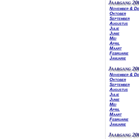
Jaargang 20
November & D
Oktober
September
Augustus
Julie
Junie
Mei
April
Maart
Februarie
Januarie
Jaargang 20
November & D
Oktober
September
Augustus
Julie
Junie
Mei
April
Maart
Februarie
Januarie
Jaargang 20