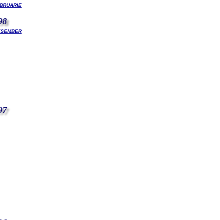
bruarie
98
esember
97